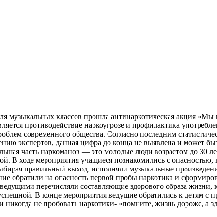
е для музыкальных классов прошла антинаркотическая акция «Мы
вляется противодействие наркоугрозе и профилактика употребл
облем современного общества. Согласно последним статистическ
нию экспертов, данная цифра до конца не выявлена и может быт
льшая часть наркоманов — это молодые люди возрастом до 30 ле
ой. В ходе мероприятия учащиеся познакомились с опасностью, 
выбирая правильный выход, исполняли музыкальные произведени
ание обратили на опасность первой пробы наркотика и сформиро
 ведущими перечисляли составляющие здорового образа жизни, ко
успешной. В конце мероприятия ведущие обратились к детям с п
 никогда не пробовать наркотики- «помните, жизнь дороже, а зд