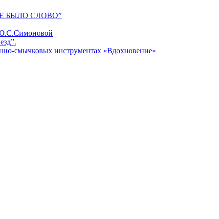
Е БЫЛО СЛОВО”
 Ю.С.Симоновой
езд”.
унно-смычковых инструментах «Вдохновение»