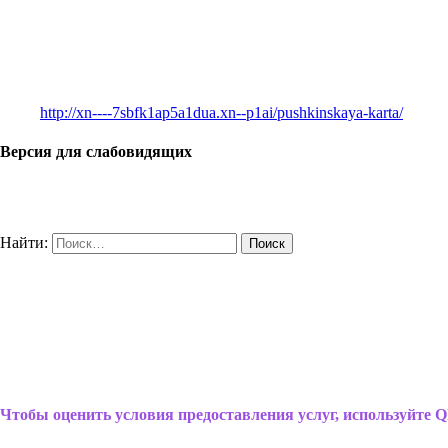
http://xn----7sbfk1ap5a1dua.xn--p1ai/pushkinskaya-karta/
Версия для слабовидящих
Найти:
Чтобы оценить условия предоставления услуг, используйте Q