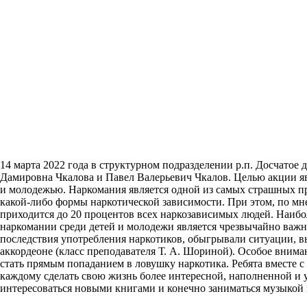
14 марта 2022 года в структурном подразделении р.п. Досчато
Дамировна Чкалова и Павел Валерьевич Чкалов. Целью акции я
и молодежью. Наркомания является одной из самых страшных пр
какой-либо формы наркотической зависимости. При этом, по мне
приходится до 20 процентов всех наркозависимых людей. Наибо
наркомании среди детей и молодежи является чрезвычайно важн
последствия употребления наркотиков, обыгрывали ситуации, 
аккордеоне (класс преподавателя Т. А. Шориной). Особое вним
стать прямым попаданием в ловушку наркотика. Ребята вместе с
каждому сделать свою жизнь более интересной, наполненной и 
интересоваться новыми книгами и конечно заниматься музыкой и