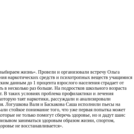
 выбираем жизнь». Провели и организовали встречу Ольга
ения наркотических средств и психотропных веществ учащимися
им данным до 1 процента взрослого населения страдает от
ь в несколько раз больше. На подростков школьного возраста
т. В таких условиях проблема профилактики и лечения
которую таят наркотики, рассуждали и анализировали
я. Логушкова Валя и Баскакова Саша исполнили пьесы на
вали стойкое понимание того, что уже первая попытка может
торые не только помогут сберечь здоровье, но и дадут шанс
ризывом заниматься здоровым образом жизни, спортом,
оровье не восстанавливается».