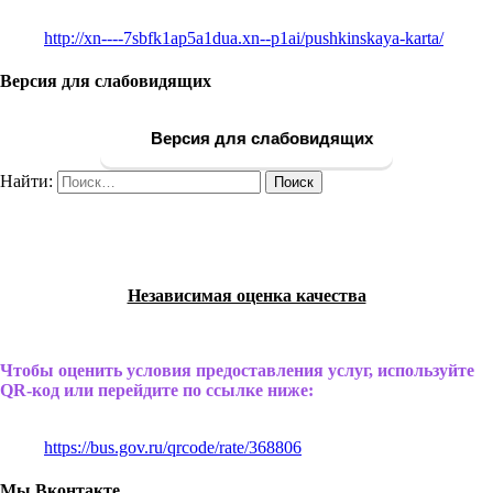
http://xn----7sbfk1ap5a1dua.xn--p1ai/pushkinskaya-karta/
Версия для слабовидящих
Версия для слабовидящих
Найти:
Независимая оценка качества
Чтобы оценить условия предоставления услуг, используйте
QR-код или перейдите по ссылке ниже:
https://bus.gov.ru/qrcode/rate/368806
Мы Вконтакте