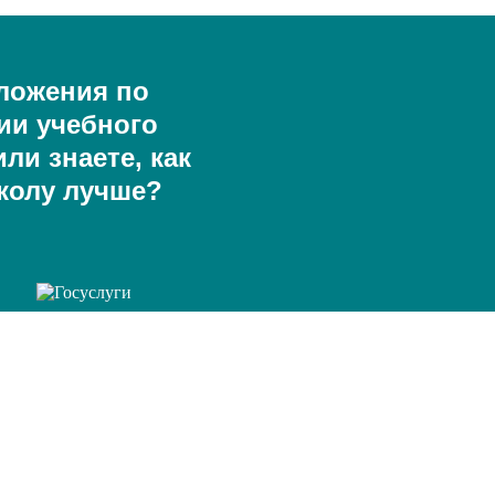
ложения по
ии учебного
ли знаете, как
колу лучше?