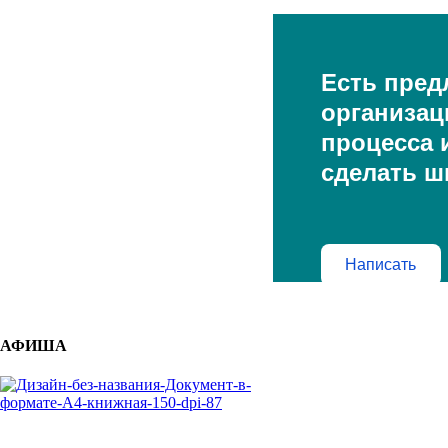
Есть пред
организац
процесса и
сделать ш
Написать
АФИША