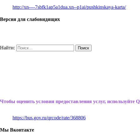
http://xn----7sbfk1ap5a1dua.xn--p1ai/pushkinskaya-karta/
Версия для слабовидящих
Найти:
Чтобы оценить условия предоставления услуг, используйте Q
https://bus.gov.ru/qrcode/rate/368806
Мы Вконтакте