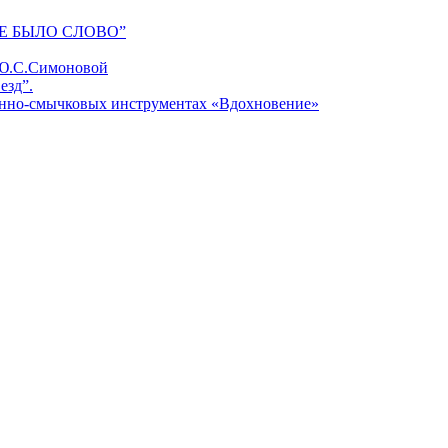
Е БЫЛО СЛОВО”
 Ю.С.Симоновой
езд”.
унно-смычковых инструментах «Вдохновение»