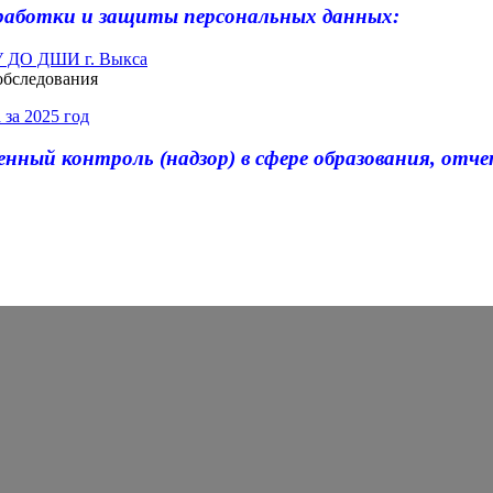
работки и защиты персональных данных:
У ДО ДШИ г. Выкса
ообследования
за 2025 год
енный контроль (надзор) в сфере образования, от