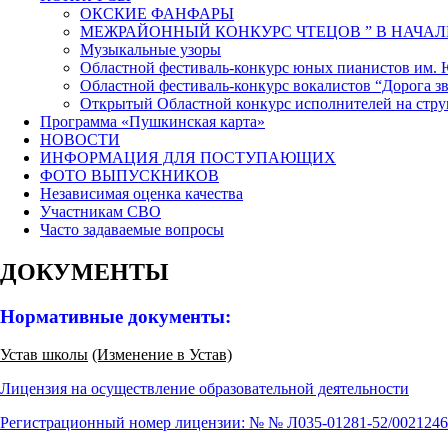
ОКСКИЕ ФАНФАРЫ
МЕЖРАЙОННЫЙ КОНКУРС ЧТЕЦОВ ” В НАЧАЛ
Музыкальные узоры
Областной фестиваль-конкурс юных пианистов им.
Областной фестиваль-конкурс вокалистов “Дорога зв
Открытый Областной конкурс исполнителей на стр
Программа «Пушкинская карта»
НОВОСТИ
ИНФОРМАЦИЯ ДЛЯ ПОСТУПАЮЩИХ
ФОТО ВЫПУСКНИКОВ
Независимая оценка качества
Участникам СВО
Часто задаваемые вопросы
ДОКУМЕНТЫ
Нормативные документы:
Устав школы
(Изменение в Устав)
Лицензия на осуществление образовательной деятельности
Регистрационный номер лицензии: № № Л035-01281-52/00212461 