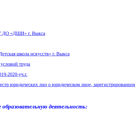
БУ ДО «ДШИ» г. Выкса
етская школа искусств» г. Выкса
 условий труда
19-2020-уч.г.
естр юридических лиц о юридическом лице, зарегистрированном
 образовательную деятельность: