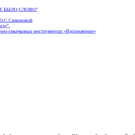
Е БЫЛО СЛОВО”
 Ю.С.Симоновой
езд”.
унно-смычковых инструментах «Вдохновение»