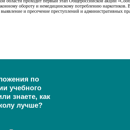
ской области проходит первый этап Общероссийской акции «Сооб
аконному обороту и немедицинскому потреблению наркотиков. В
выявление и пресечение преступлений и административных пра
ложения по
ии учебного
ли знаете, как
колу лучше?