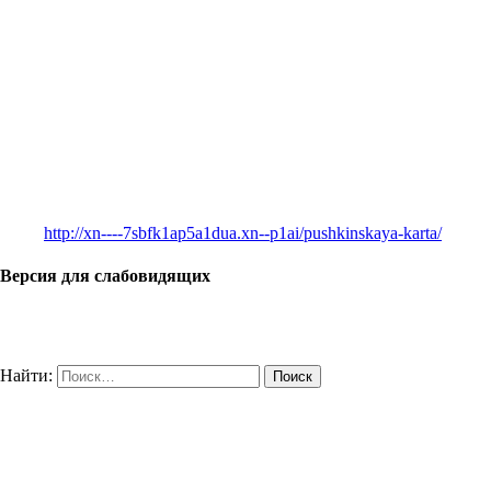
http://xn----7sbfk1ap5a1dua.xn--p1ai/pushkinskaya-karta/
Версия для слабовидящих
Найти: