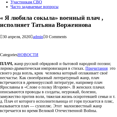
Участникам СВО
Часто задаваемые вопросы
« Я любила сокыла» военный плач ,
исполняет Татьяна Воржеинова
30 апреля, 2020
admin
0 Comments
Categories
НОВОСТИ
ПЛАЧ
,
жанр русской обрядовой и бытовой народной поэзии;
лирико-драматическая импровизация в стихах.
Причитания
это
своего рода вопль, крик человека который оплакивает своё
несчастье. Как своеобразный литературный жанр, плач
встречаются в древнерусской литературе, например плач
Ярославны в «Слове о полку Игореве». В женских плачах
описываются проводы в солдаты, неурожай, болезни,
замужество против воли, тяжелая жизнь осиротевшей семьи и т.
д. Плач от которого исполнительница от горя пускается в пляс,
называется плач — сухопляс. Этот малоизвестный жанр
встречается во время Великой Отечественной Войны.