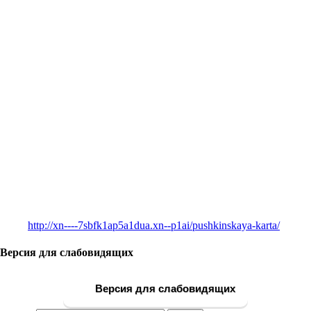
http://xn----7sbfk1ap5a1dua.xn--p1ai/pushkinskaya-karta/
Версия для слабовидящих
Версия для слабовидящих