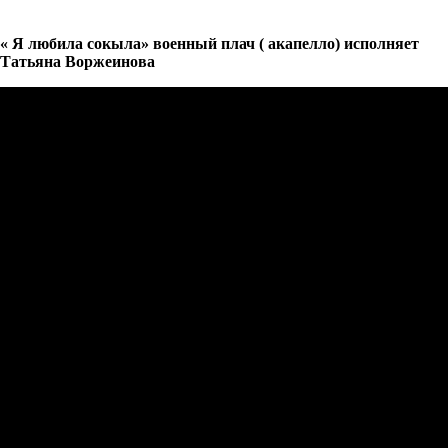
« Я любила сокыла» военный плач ( акапелло) исполняет
Татьяна Воржеинова