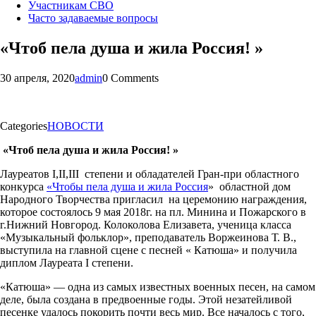
Участникам СВО
Часто задаваемые вопросы
«Чтоб пела душа и жила Россия! »
30 апреля, 2020
admin
0 Comments
Categories
НОВОСТИ
«Чтоб пела душа и жила Россия! »
Лауреатов I,II,III степени и обладателей Гран-при областного
конкурса
«Чтобы пела душа и жила Россия
» областной дом
Народного Творчества пригласил на церемонию награждения,
которое состоялось 9 мая 2018г. на пл. Минина и Пожарского в
г.Нижний Новгород. Колоколова Елизавета, ученица класса
«Музыкальный фольклор», преподаватель Воржеинова Т. В.,
выступила на главной сцене с песней « Катюша» и получила
диплом Лауреата I степени.
«Катюша» — одна из самых известных военных песен, на самом
деле, была создана в предвоенные годы. Этой незатейливой
песенке удалось покорить почти весь мир. Все началось с того,