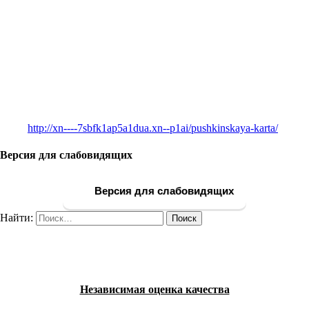
http://xn----7sbfk1ap5a1dua.xn--p1ai/pushkinskaya-karta/
Версия для слабовидящих
Версия для слабовидящих
Найти:
Независимая оценка качества