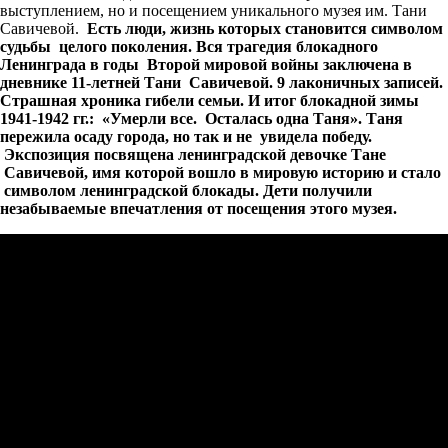
выступлением, но и посещением уникального музея им. Тани
Савичевой.
Есть люди, жизнь которых становится символом
судьбы целого поколения. Вся трагедия блокадного
Ленинграда в годы Второй мировой войны заключена в
дневнике 11-летней Тани Савичевой. 9 лаконичных записей.
Страшная хроника гибели семьи. И итог блокадной зимы
1941-1942 гг.: «Умерли все. Осталась одна Таня». Таня
пережила осаду города, но так и не увидела победу.
Экспозиция посвящена ленинградской девочке Тане
Савичевой, имя которой вошло в мировую историю и стало
символом ленинградской блокады. Дети получили
незабываемые впечатления от посещения этого музея.