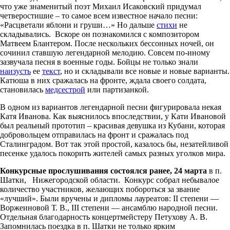
что уже знаменитый поэт Михаил Исаковский придумал
четверостишие – то самое всем известное начало песни:
«Расцветали яблони и груши…» Но дальше
стихи
не
складывались. Вскоре он познакомился с композитором
Матвеем Блантером. После нескольких бессонных ночей, он
сочинил ставшую легендарной мелодию. Совсем по-иному
зазвучала песня в военные годы. Бойцы не только знали
наизусть
ее
текст
, но и складывали все новые и новые варианты.
Катюша в них сражалась на фронте, ждала своего солдата,
становилась
медсестрой
или партизанкой.
В одном из вариантов легендарной песни фигурировала некая
Катя Иванова. Как выяснилось впоследствии, у Кати Ивановой
был реальный прототип – красивая девушка из Кубани, которая
добровольцем отправилась на фронт и сражалась под
Сталинградом. Вот так этой простой, казалось бы, незатейливой
песенке удалось покорить жителей самых разных уголков мира.
Конкурсные прослушивания состоялся ранее, 24 марта
в п.
Шатки, Нижегородской области. Конкурс собрал небывалое
количество участников, желающих побороться за звание
«лучший». Были вручены и дипломы лауреатов: II степени —
Воржеиновой Т. В., III степени — ансамблю народной песни.
Отдельная благодарность концертмейстеру Петухову А. В.
Запомнилась поездка в п. Шатки не только ярким