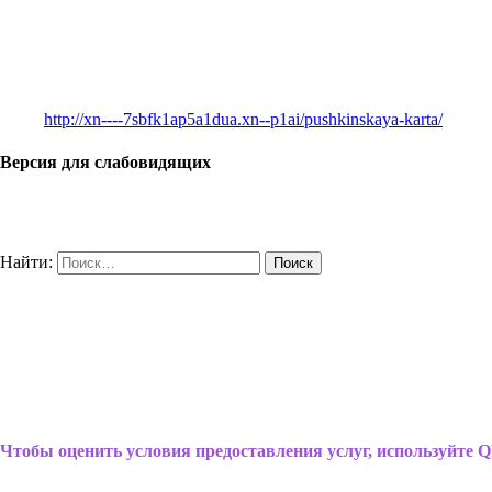
http://xn----7sbfk1ap5a1dua.xn--p1ai/pushkinskaya-karta/
Версия для слабовидящих
Найти:
Чтобы оценить условия предоставления услуг, используйте Q