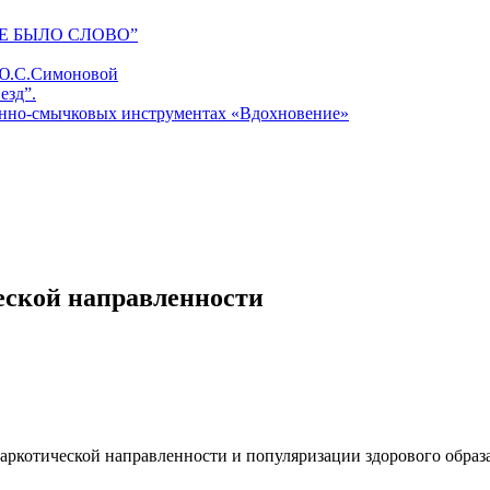
Е БЫЛО СЛОВО”
 Ю.С.Симоновой
езд”.
унно-смычковых инструментах «Вдохновение»
еской направленности
аркотической направленности и популяризации здорового образ