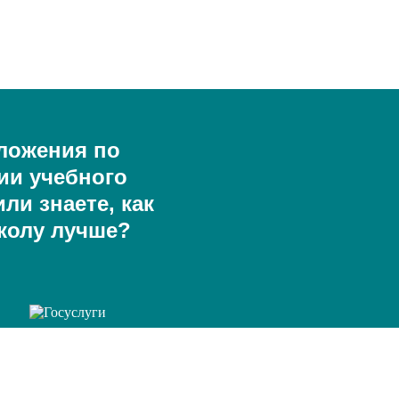
ложения по
ии учебного
ли знаете, как
колу лучше?