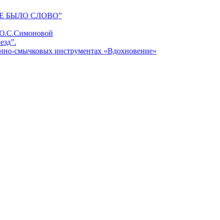
Е БЫЛО СЛОВО”
 Ю.С.Симоновой
езд”.
унно-смычковых инструментах «Вдохновение»