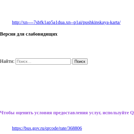
http://xn----7sbfk1ap5a1dua.xn--p1ai/pushkinskaya-karta/
Версия для слабовидящих
Найти:
Чтобы оценить условия предоставления услуг, используйте Q
https://bus.gov.ru/qrcode/rate/368806