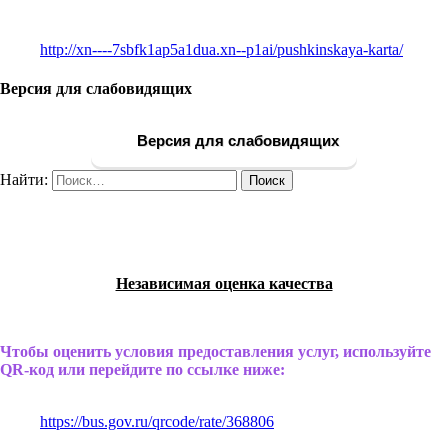
http://xn----7sbfk1ap5a1dua.xn--p1ai/pushkinskaya-karta/
Версия для слабовидящих
Версия для слабовидящих
Найти:
Независимая оценка качества
Чтобы оценить условия предоставления услуг, используйте
QR-код или перейдите по ссылке ниже:
https://bus.gov.ru/qrcode/rate/368806