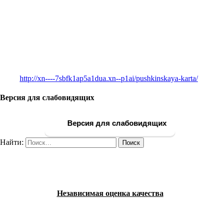
http://xn----7sbfk1ap5a1dua.xn--p1ai/pushkinskaya-karta/
Версия для слабовидящих
Версия для слабовидящих
Найти:
Независимая оценка качества