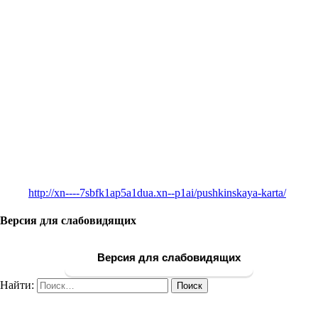
http://xn----7sbfk1ap5a1dua.xn--p1ai/pushkinskaya-karta/
Версия для слабовидящих
Версия для слабовидящих
Найти: