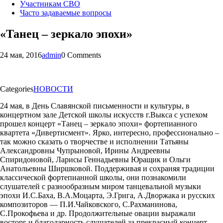
Участникам СВО
Часто задаваемые вопросы
«Танец – зеркало эпохи»
24 мая, 2016
admin
0 Comments
Categories
НОВОСТИ
24 мая, в День Славянской письменности и культуры, в
концертном зале Детской школы искусств г.Выкса с успехом
прошел концерт «Танец – зеркало эпохи» фортепианного
квартета «Дивертисмент». Ярко, интересно, профессионально –
так можно сказать о творчестве и исполнении Татьяны
Александровны Чупрыновой, Ирины Андреевны
Спиридоновой, Ларисы Геннадьевны Юращик и Ольги
Анатольевны Ширшковой. Поддерживая и сохраняя традиции
классической фортепианной школы, они познакомили
слушателей с разнообразным миром танцевальной музыки
эпохи И.С.Баха, В.А.Моцарта, Э.Грига, А.Дворжака и русских
композиторов — П.И.Чайковского, С.Рахманинова,
С.Прокофьева и др. Продолжительные овации выражали
восторг и благодарность слушателей за прекрасный концерт.