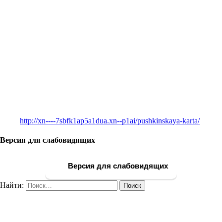
http://xn----7sbfk1ap5a1dua.xn--p1ai/pushkinskaya-karta/
Версия для слабовидящих
Версия для слабовидящих
Найти: