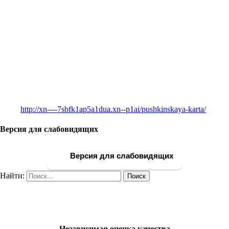
http://xn----7sbfk1ap5a1dua.xn--p1ai/pushkinskaya-karta/
Версия для слабовидящих
Версия для слабовидящих
Найти:
Независимая оценка качества