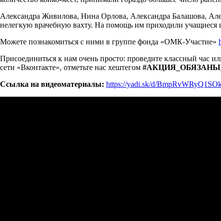
Александра Живилова, Нина Орлова, Александра Балашова, Але
нелегкую врачебную вахту. На помощь им приходили учащиеся ш
Можете познакомиться с ними в группе фонда «ОМК-Участие»
Присоединиться к нам очень просто: проведите классный час ил
сети «Вконтакте», отметьте нас хештегом
#АКЦИЯ_ОБЯЗАНЫ
Ссылка на видеоматериалы:
https://yadi.sk/d/BmpRvWRyQ1SO