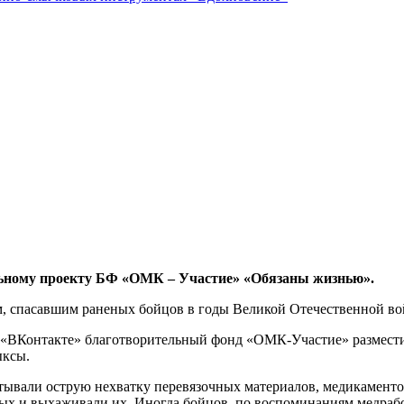
роекту БФ «ОМК – Участие» «Обязаны жизнью».
 спасавшим раненых бойцов в годы Великой Отечественной во
и «ВКонтакте» благотворительный фонд «ОМК-Участие» размести
ыксы.
тывали острую нехватку перевязочных материалов, медикаменто
ных и выхаживали их. Иногда бойцов, по воспоминаниям медрабо