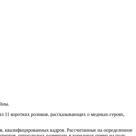
йны.
л 11 коротких роликов, рассказывающих о медиках-героях,
в, квалифицированных кадров. Рассчитанные на определенное
тников, приходилось размещать в коридорах прямо на полу.