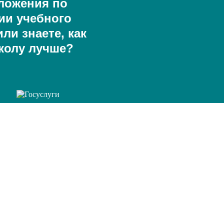
ложения по
ии учебного
ли знаете, как
колу лучше?