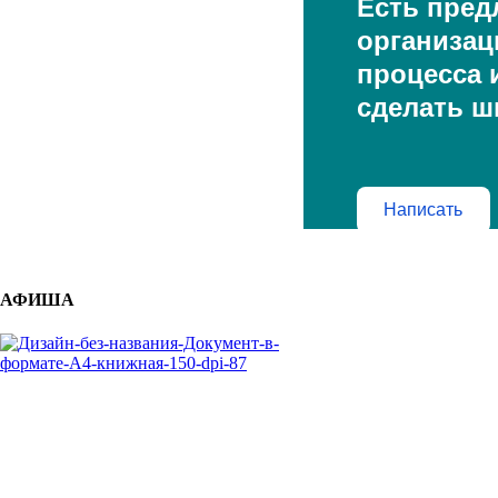
Есть пред
организац
процесса и
сделать ш
Написать
АФИША