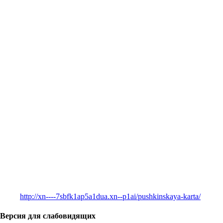
http://xn----7sbfk1ap5a1dua.xn--p1ai/pushkinskaya-karta/
Версия для слабовидящих