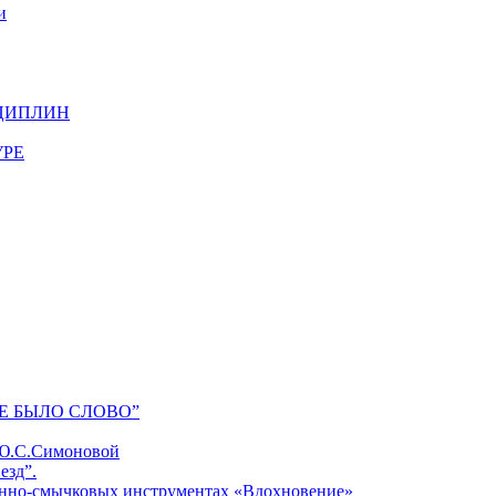
и
ЦИПЛИН
УРЕ
Е БЫЛО СЛОВО”
 Ю.С.Симоновой
езд”.
унно-смычковых инструментах «Вдохновение»