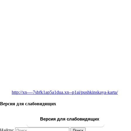
http://xn----7sbfk1ap5a1dua.xn--p1ai/pushkinskaya-karta/
Версия для слабовидящих
Версия для слабовидящих
Найти: