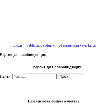
http://xn----7sbfk1ap5a1dua.xn--p1ai/pushkinskaya-karta/
Версия для слабовидящих
Версия для слабовидящих
Найти:
Независимая оценка качества