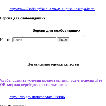
http://xn----7sbfk1ap5a1dua.xn--p1ai/pushkinskaya-karta/
Версия для слабовидящих
Версия для слабовидящих
Найти:
Независимая оценка качества
Чтобы оценить условия предоставления услуг, используйте
QR-код или перейдите по ссылке ниже:
https://bus.gov.ru/qrcode/rate/368806