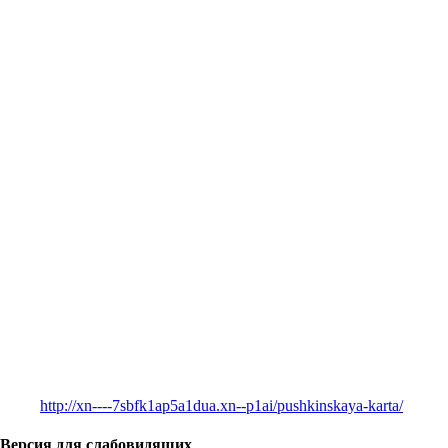
http://xn----7sbfk1ap5a1dua.xn--p1ai/pushkinskaya-karta/
Версия для слабовидящих