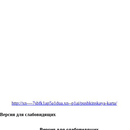
http://xn----7sbfk1ap5a1dua.xn--p1ai/pushkinskaya-karta/
Версия для слабовидящих
Версия для слабовидящих