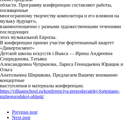
области. Программу конференции составляют работы,
посвященные
многогранному творчеству композитора и его влияния на
музыку будущего,
взаимоотношение с разными художественными течениями
последующих
эпох музыкальной Европы.
В конференции принял участие фортепианный квартет
«Дивертисмент»
Детской школы искусств г.Выкса — Ирина Андреевна
Спиридонова, Татьяна
Александровна Чупрынова, Лариса Геннадьевна Юращик и
Ольга
Анатольевна Ширшкова. Предлагаем Вашему вниманию
концертные
выступления и материалы конференции.
https://villuanschool.ru/konferenciya-prepodavatelej-fortepiano-
nizhegorodskoj-oblasti/
Previous post
Next post