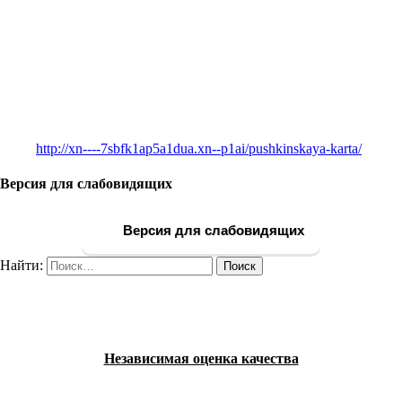
http://xn----7sbfk1ap5a1dua.xn--p1ai/pushkinskaya-karta/
Версия для слабовидящих
Версия для слабовидящих
Найти:
Независимая оценка качества