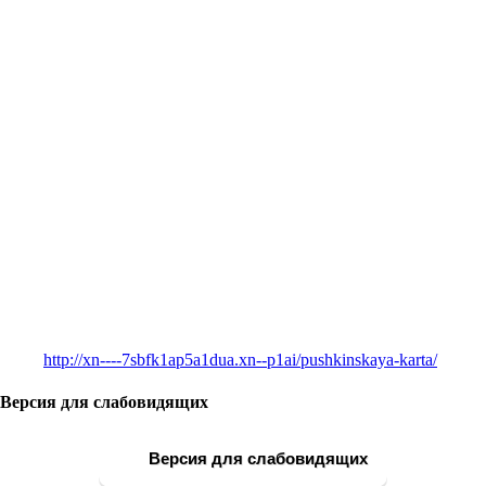
http://xn----7sbfk1ap5a1dua.xn--p1ai/pushkinskaya-karta/
Версия для слабовидящих
Версия для слабовидящих