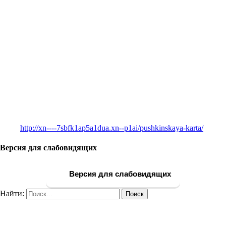
http://xn----7sbfk1ap5a1dua.xn--p1ai/pushkinskaya-karta/
Версия для слабовидящих
Версия для слабовидящих
Найти: