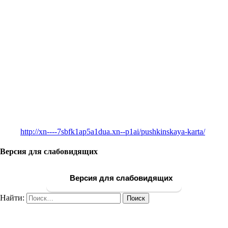
http://xn----7sbfk1ap5a1dua.xn--p1ai/pushkinskaya-karta/
Версия для слабовидящих
Версия для слабовидящих
Найти: