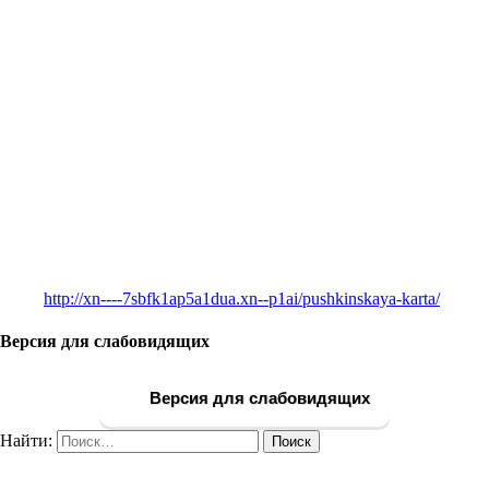
http://xn----7sbfk1ap5a1dua.xn--p1ai/pushkinskaya-karta/
Версия для слабовидящих
Версия для слабовидящих
Найти: