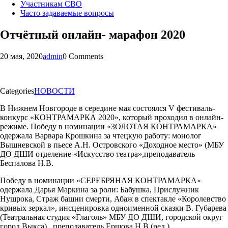
Участникам СВО
Часто задаваемые вопросы
Отчётный онлайн- марафон 2020
20 мая, 2020
admin
0 Comments
Categories
НОВОСТИ
В Нижнем Новгороде в середине мая состоялся V фестиваль-
конкурс «КОНТРАМАРКА 2020», который проходил в онлайн-
режиме. Победу в номинации «ЗОЛОТАЯ КОНТРАМАРКА»
одержала Варвара Крошкина за чтецкую работу: монолог
Вышневской в пьесе А.Н. Островского «Доходное место» (МБУ
ДО ДШИ отделение «Искусство театра»,преподаватель
Беспалова Н.В.
Победу в номинации «СЕРЕБРЯНАЯ КОНТРАМАРКА»
одержала Дарья Маркина за роли: Бабушка, Прислужник
Нушрока, Страж башни смерти, Абаж в спектакле «Королевство
кривых зеркал», инсценировка одноименной сказки В. Губарева
(Театральная студия «Глаголь» МБУ ДО ДШИ, городской округ
город Выкса) , преподаватель Ершова Н.В.(ред.)