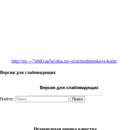
http://xn----7sbfk1ap5a1dua.xn--p1ai/pushkinskaya-karta/
Версия для слабовидящих
Версия для слабовидящих
Найти:
Независимая оценка качества