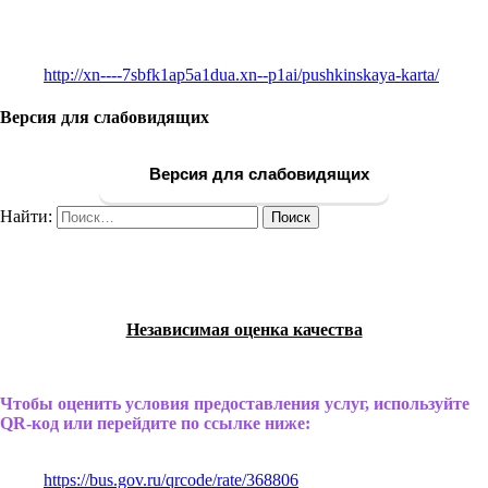
http://xn----7sbfk1ap5a1dua.xn--p1ai/pushkinskaya-karta/
Версия для слабовидящих
Версия для слабовидящих
Найти:
Независимая оценка качества
Чтобы оценить условия предоставления услуг, используйте
QR-код или перейдите по ссылке ниже:
https://bus.gov.ru/qrcode/rate/368806