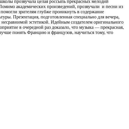
 школы прозвучала целая россыпь прекрасных мелодий
Помимо академических произведений, прозвучали и песни из
помогли зрителям глубже проникнуть в содержание
туры. Презентация, подготовленная специально для вечера,
м несравнимой эстетикой. Идейным создателем оригинального
приятие в очередной раз доказало, что музыка — прекрасная,
учше понять Францию и французов, научиться тому, что