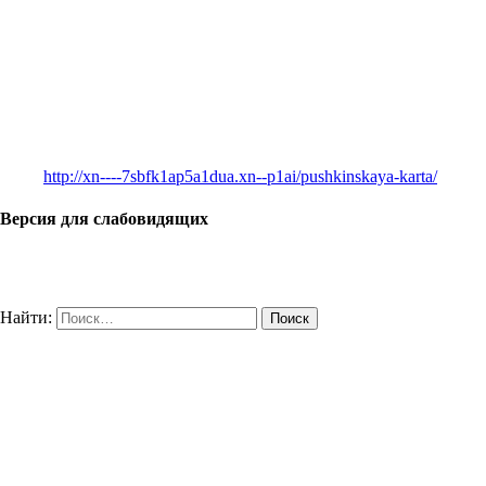
http://xn----7sbfk1ap5a1dua.xn--p1ai/pushkinskaya-karta/
Версия для слабовидящих
Найти: