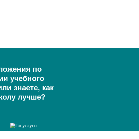
ложения по
ии учебного
ли знаете, как
колу лучше?