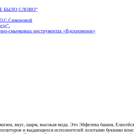
Е БЫЛО СЛОВО”
 Ю.С.Симоновой
езд”.
унно-смычковых инструментах «Вдохновение»
изни, вкус, шарм, высокая мода. Это Эйфелева башня, Елисейск
мпозиторов и выдающихся исполнителей золотыми буквами вписа