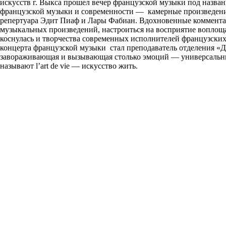
искусств г. Выкса прошел вечер французской музыки под назв
французской музыки и современности — камерные произведени
репертуара Эдит Пиаф и Лары Фабиан. Вдохновенные коммента
музыкальных произведений, настроиться на восприятие воплощ
коснулась и творчества современных исполнителей французски
концерта французской музыки стал преподаватель отделения «Д
завораживающая и вызывающая столько эмоций — универсальный
называют l’art de vie — искусство жить.