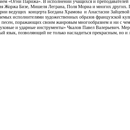
анием «Огни Парижа». В исполнении учащихся и преподавателей
я Жоржа Бизе, Мишеля Леграна, Поля Мориа и многих других. 
рии ведущих концерта Богдана Храмова и Анастасии Зайцевой 
аемых исполнителями художественных образов французской куль
х песен, поражающих своим жанровым многообразием и ни с че
уховые и ударные инструменты» Чкалов Павел Валерьевич. Меро
 язык, позволяющий не только насладиться прекрасным, но и л