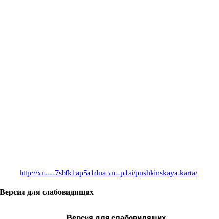
http://xn----7sbfk1ap5a1dua.xn--p1ai/pushkinskaya-karta/
Версия для слабовидящих
Версия для слабовидящих