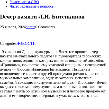
Участникам СВО
Часто задаваемые вопросы
Dечер памяти Л.И. Битейкиной
25 января, 2024
admin
0 Comments
Categories
НОВОСТИ
19 января во Дворце культуры р.п. Досчатое прошел вечер
памяти замечательного педагога и руководителя творческих
коллективов, одним из которых является вокальный ансамбль
«Приволье», по-настоящему красивой женщины с невероятной
душой — Любови Ивановны Битейкиной. На сцене в
исполнении ее коллег и друзей прозвучали романсы, песни и
музыкальные композиции, одну из которых исполнил
семейный вокально-инструментальный дуэт «Иллюзия». Вечер
выдался «по-семейному душевным и теплым» и показал, что
светлая память об истинном музыканте и человеке продолжает
жить в его творчестве, в сердцах и умах всех, кто его знал.