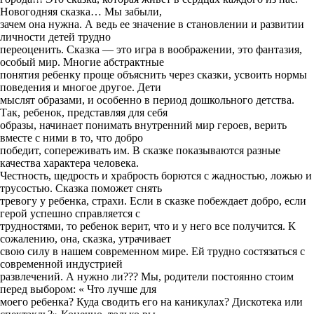
Новогодняя сказка… Мы забыли,
зачем она нужна. А ведь ее значение в становлении и развитии
личности детей трудно
переоценить. Сказка — это игра в воображении, это фантазия,
особый мир. Многие абстрактные
понятия ребенку проще объяснить через сказки, усвоить нормы
поведения и многое другое. Дети
мыслят образами, и особенно в период дошкольного детства.
Так, ребенок, представляя для себя
образы, начинает понимать внутренний мир героев, верить
вместе с ними в то, что добро
победит, сопереживать им. В сказке показываются разные
качества характера человека.
Честность, щедрость и храбрость борются с жадностью, ложью и
трусостью. Сказка поможет снять
тревогу у ребенка, страхи. Если в сказке побеждает добро, если
герой успешно справляется с
трудностями, то ребенок верит, что и у него все получится. К
сожалению, она, сказка, утрачивает
свою силу в нашем современном мире. Ей трудно состязаться с
современной индустрией
развлечений. А нужно ли??? Мы, родители постоянно стоим
перед выбором: « Что лучше для
моего ребенка? Куда сводить его на каникулах? Дискотека или