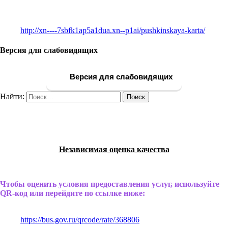
http://xn----7sbfk1ap5a1dua.xn--p1ai/pushkinskaya-karta/
Версия для слабовидящих
Версия для слабовидящих
Найти:
Независимая оценка качества
Чтобы оценить условия предоставления услуг, используйте
QR-код или перейдите по ссылке ниже:
https://bus.gov.ru/qrcode/rate/368806