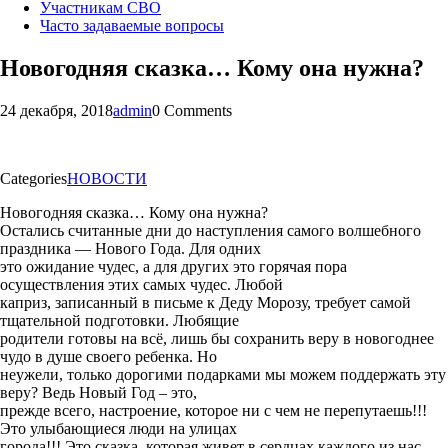
Участникам СВО
Часто задаваемые вопросы
Новогодняя сказка… Кому она нужна?
24 декабря, 2018
admin
0 Comments
Categories
НОВОСТИ
Новогодняя сказка… Кому она нужна?
Остались считанные дни до наступления самого волшебного
праздника — Нового Года. Для одних
это ожидание чудес, а для других это горячая пора
осуществления этих самых чудес. Любой
каприз, записанный в письме к Деду Морозу, требует самой
тщательной подготовки. Любящие
родители готовы на всё, лишь бы сохранить веру в новогоднее
чудо в душе своего ребенка. Но
неужели, только дорогими подарками мы можем поддержать эту
веру? Ведь Новый Год – это,
прежде всего, настроение, которое ни с чем не перепутаешь!!!
Это улыбающиеся люди на улицах
города!!! Это сказка, которая живет в сердцах каждого из нас.