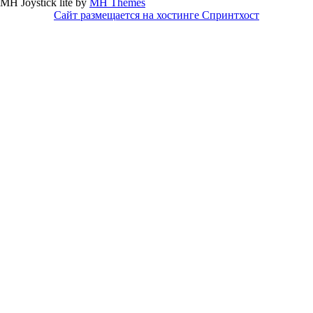
MH Joystick lite by
MH Themes
Сайт размещается на хостинге Спринтхост