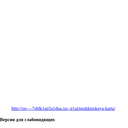
http://xn----7sbfk1ap5a1dua.xn--p1ai/pushkinskaya-karta/
Версия для слабовидящих