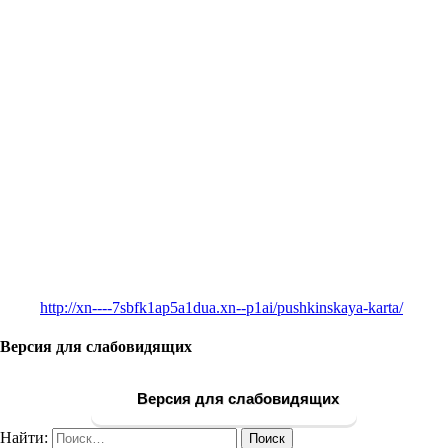
http://xn----7sbfk1ap5a1dua.xn--p1ai/pushkinskaya-karta/
Версия для слабовидящих
Версия для слабовидящих
Найти: