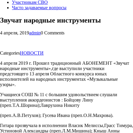
Участникам СВО
Часто задаваемые вопросы
Звучат народные инструменты
4 апреля, 2019
admin
0 Comments
Categories
НОВОСТИ
4 апреля 2019 г. Прошел традиционный АБОНЕМЕНТ «Звучат
народные
инструменты
»,где
выступили участники
предстоящего 13 апреля Областного конкурса юных
исполнителей на народных инструментах «Музыкальные
узоры».
Учащиеся СОШ № 11 с большим удовольствием слушали
выступления
аккордеонистов :
Бойцову
Лину
(
преп.Т.А.Шорина
);Лаврухина Никиту
(
преп.А.В.Петухов
); Гусева Ивана (
преп.О.Н.Махрова
).
Гитара прозвучала в исполнении
Власик
Мелиссы,Грасс
Тимура,
Устиновой Александры (
преп.Л.М.Мишина
);
Кныш
Анны