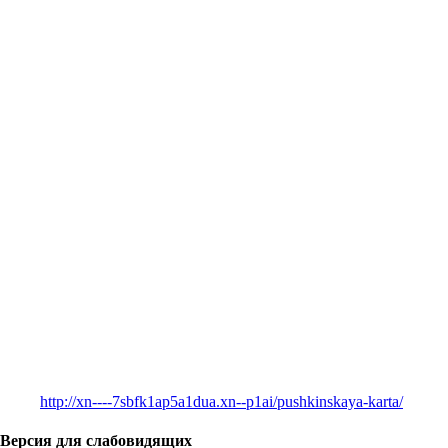
http://xn----7sbfk1ap5a1dua.xn--p1ai/pushkinskaya-karta/
Версия для слабовидящих