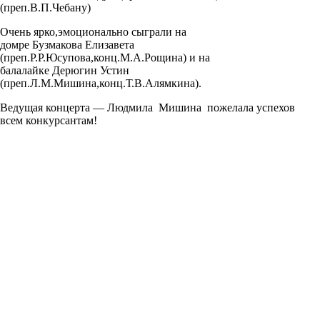
(
преп.В.П.Чебану
)
Очень
ярко,эмоционально
сыграли на
домре
Бузмакова
Елизавета
(
преп.Р.Р.Юсупова,конц.М.А.Рощина
) и на
балалайке
Дерюгин
Устин
(
преп.Л.М.Мишина,конц.Т.В.Алямкина
).
Ведущая концерта —
Людмила Мишина
пожелала успехов
всем конкурсантам!