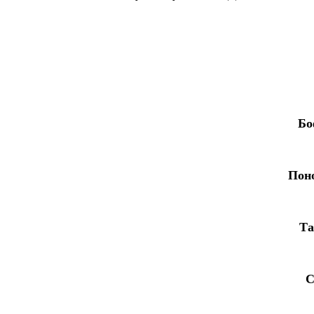
Бо
Пон
Та
С