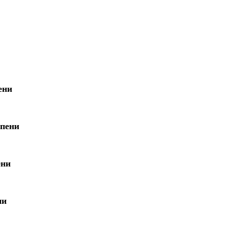
ени
пени
ени
ни