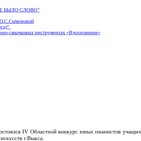
Е БЫЛО СЛОВО”
 Ю.С.Симоновой
езд”.
унно-смычковых инструментах «Вдохновение»
состоялся
IV
Областной конкурс юных пианистов учащи
искусств г.Выкса.