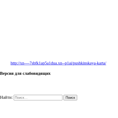
http://xn----7sbfk1ap5a1dua.xn--p1ai/pushkinskaya-karta/
Версия для слабовидящих
Найти: