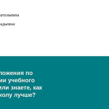
натольевна
адьевна
ложения по
ии учебного
ли знаете, как
колу лучше?