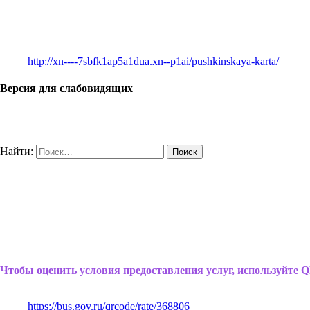
http://xn----7sbfk1ap5a1dua.xn--p1ai/pushkinskaya-karta/
Версия для слабовидящих
Найти:
Чтобы оценить условия предоставления услуг, используйте Q
https://bus.gov.ru/qrcode/rate/368806