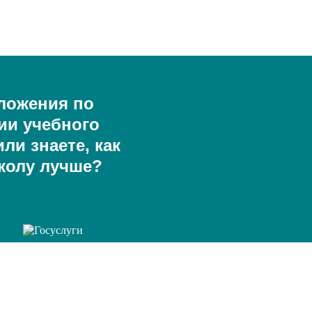
ложения по
ии учебного
ли знаете, как
колу лучше?