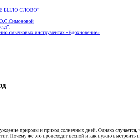
Е БЫЛО СЛОВО”
 Ю.С.Симоновой
езд”.
унно-смычковых инструментах «Вдохновение»
од
уждение природы и приход солнечных дней. Однако случается, чт
етит. Почему же это происходит весной и как нужно выстроить 