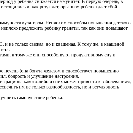
период у ребенка снижается иммунитет. В первую очередь, в
стощились и, как результат, организм ребенка дает сбой.
м иммуностимулятором. Неплохим способом повышения детского
е неплохо предложить ребенку гранаты, так как они повышают
 и не только свежая, но и квашеная. К тому же, в квашеной
тета.
нтами, к тому же они способствуют продуктивному сну и
кже печень (она богата железом и способствует повышению
ил, бодрость и улучшение настроения.
 из рациона какого-либо из них может привести к заболеваниям,
печить им не только разнообразность, но и регулярность
учшить самочувствие ребенка.