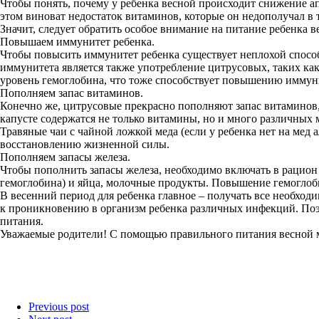
Чтобы понять, почему у ребенка весной происходит снижение апп
этом виноват недостаток витаминов, которые он недополучал в т
Значит, следует обратить особое внимание на питание ребенка в
Повышаем иммунитет ребенка.
Чтобы повысить иммунитет ребенка существует неплохой спосо
иммунитета является также употребление цитрусовых, таких ка
уровень гемоглобина, что тоже способствует повышению иммун
Пополняем запас витаминов.
Конечно же, цитрусовые прекрасно пополняют запас витаминов, 
капусте содержатся не только витамины, но и много различных
Травяные чаи с чайной ложкой меда (если у ребенка нет на ме
восстановлению жизненной силы.
Пополняем запасы железа.
Чтобы пополнить запасы железа, необходимо включать в рацион р
гемоглобина) и яйца, молочные продукты. Повышение гемоглоби
В весенний период для ребенка главное – получать все необход
к проникновению в организм ребенка различных инфекций. Поэто
питания.
Уважаемые родители! С помощью правильного питания весной м
Previous post