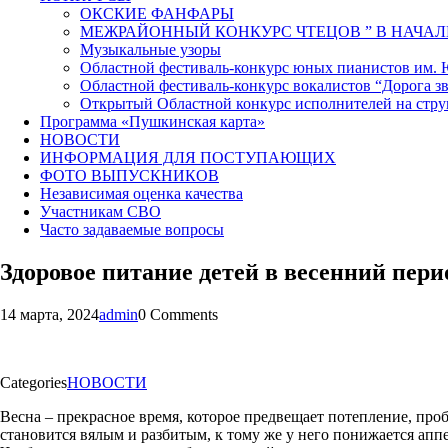
ОКСКИЕ ФАНФАРЫ
МЕЖРАЙОННЫЙ КОНКУРС ЧТЕЦОВ ” В НАЧАЛ
Музыкальные узоры
Областной фестиваль-конкурс юных пианистов им.
Областной фестиваль-конкурс вокалистов “Дорога зв
Открытый Областной конкурс исполнителей на стр
Программа «Пушкинская карта»
НОВОСТИ
ИНФОРМАЦИЯ ДЛЯ ПОСТУПАЮЩИХ
ФОТО ВЫПУСКНИКОВ
Независимая оценка качества
Участникам СВО
Часто задаваемые вопросы
Здоровое питание детей в весенний пери
14 марта, 2024
admin
0 Comments
Categories
НОВОСТИ
Весна – прекрасное время, которое предвещает потепление, проб
становится вялым и разбитым, к тому же у него понижается апп