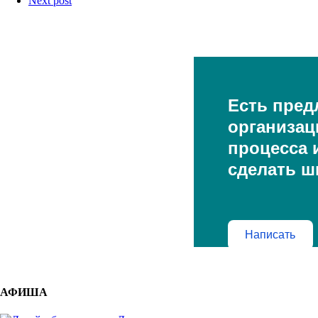
Next post
Есть пред
организац
процесса и
сделать ш
Написать
АФИША