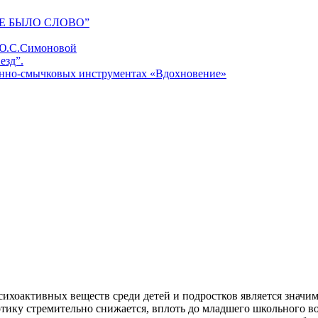
Е БЫЛО СЛОВО”
 Ю.С.Симоновой
езд”.
унно-смычковых инструментах «Вдохновение»
хоактивных веществ среди детей и подростков является значимо
ику стремительно снижается, вплоть до младшего школьного возр