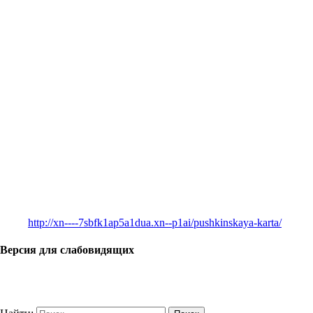
http://xn----7sbfk1ap5a1dua.xn--p1ai/pushkinskaya-karta/
Версия для слабовидящих