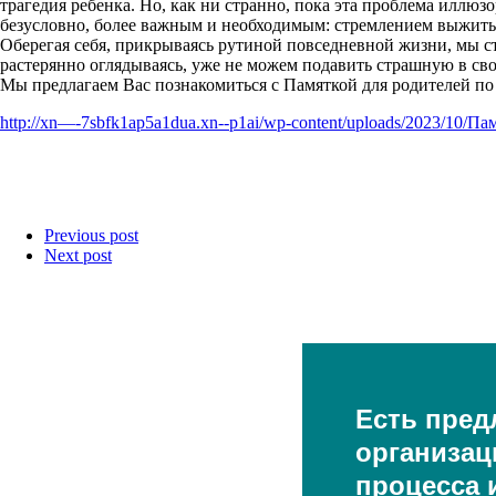
трагедия ребенка. Но, как ни странно, пока эта проблема иллюзо
безусловно, более важным и необходимым: стремлением выжить
Оберегая себя, прикрываясь рутиной повседневной жизни, мы с
растерянно оглядываясь, уже не можем подавить страшную в сво
Мы предлагаем Вас познакомиться с Памяткой для родителей по
http://xn—-7sbfk1ap5a1dua.xn--p1ai/wp-content/uploads/2023/10
Previous post
Next post
Есть пред
организац
процесса и