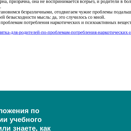
рна, призрачна, она не воспринимается всерьез, и родители в бо
.
тановимся безразличными, отодвигаем чужие проблемы подальше 
ей безысходности мысль: да, это случилось со мной.
 проблемам потребления наркотических и психоактивных вещест
/Памятка-для-родителей-по-проблемам-потребления-наркотических
ложения по
ии учебного
ли знаете, как