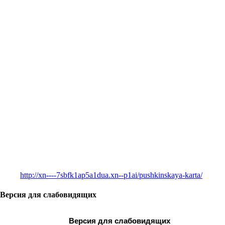
http://xn----7sbfk1ap5a1dua.xn--p1ai/pushkinskaya-karta/
Версия для слабовидящих
Версия для слабовидящих