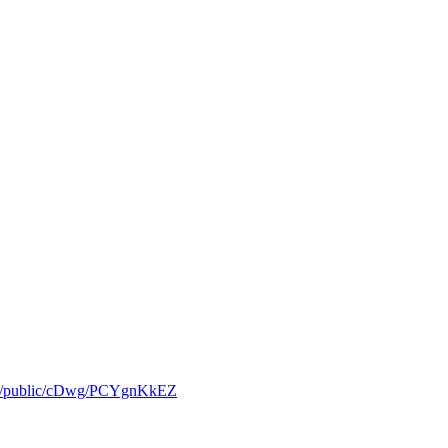
l.ru/public/cDwg/PCYgnKkEZ