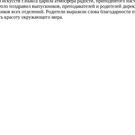
ы искусств г.Выкса царила атмосфера радости, приподнятого на
епло поздравил выпускников, преподавателей и родителей дир
ков всех отделений. Родители выразили слова благодарности пре
еть красоту окружающего мира.