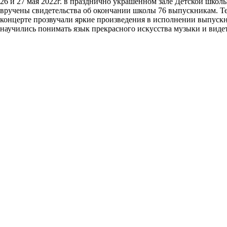
26 и 27 мая 2022г. в празднично украшенном зале Детской школ
вручены свидетельства об окончании школы 76 выпускникам. Т
концерте прозвучали яркие произведения в исполнении выпускни
научились понимать язык прекрасного искусства музыки и вид