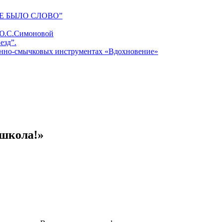
Е БЫЛО СЛОВО”
 Ю.С.Симоновой
езд”.
унно-смычковых инструментах «Вдохновение»
 школа!»