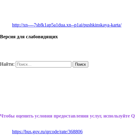
http://xn----7sbfk1ap5a1dua.xn--p1ai/pushkinskaya-karta/
Версия для слабовидящих
Найти:
Чтобы оценить условия предоставления услуг, используйте Q
https://bus.gov.ru/qrcode/rate/368806