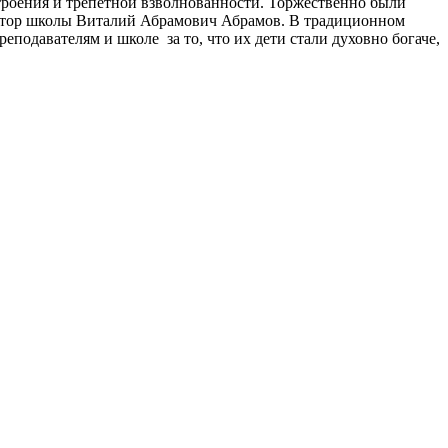
строения и трепетной взволнованности. Торжественно были
ектор школы Виталий Абрамович Абрамов. В традиционном
подавателям и школе за то, что их дети стали духовно богаче,