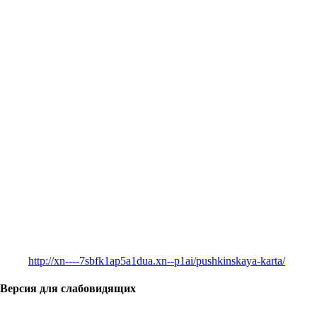
http://xn----7sbfk1ap5a1dua.xn--p1ai/pushkinskaya-karta/
Версия для слабовидящих