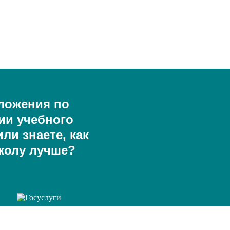
ложения по
ии учебного
ли знаете, как
колу лучше?