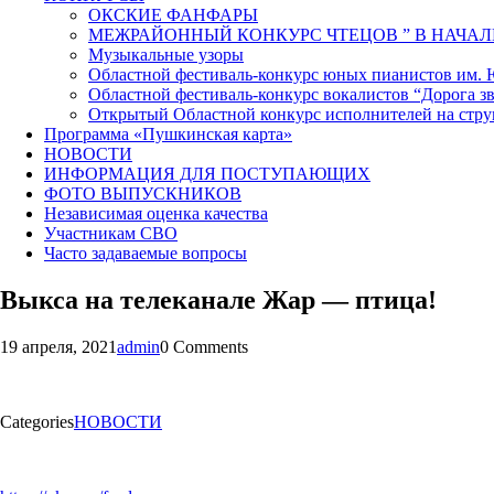
ОКСКИЕ ФАНФАРЫ
МЕЖРАЙОННЫЙ КОНКУРС ЧТЕЦОВ ” В НАЧАЛ
Музыкальные узоры
Областной фестиваль-конкурс юных пианистов им.
Областной фестиваль-конкурс вокалистов “Дорога зв
Открытый Областной конкурс исполнителей на стр
Программа «Пушкинская карта»
НОВОСТИ
ИНФОРМАЦИЯ ДЛЯ ПОСТУПАЮЩИХ
ФОТО ВЫПУСКНИКОВ
Независимая оценка качества
Участникам СВО
Часто задаваемые вопросы
Выкса на телеканале Жар — птица!
19 апреля, 2021
admin
0 Comments
Categories
НОВОСТИ