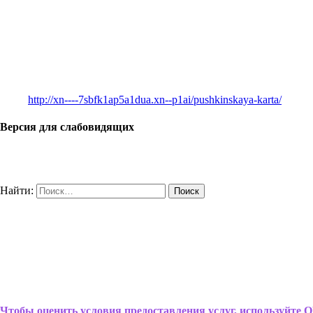
http://xn----7sbfk1ap5a1dua.xn--p1ai/pushkinskaya-karta/
Версия для слабовидящих
Найти:
Чтобы оценить условия предоставления услуг, используйте Q