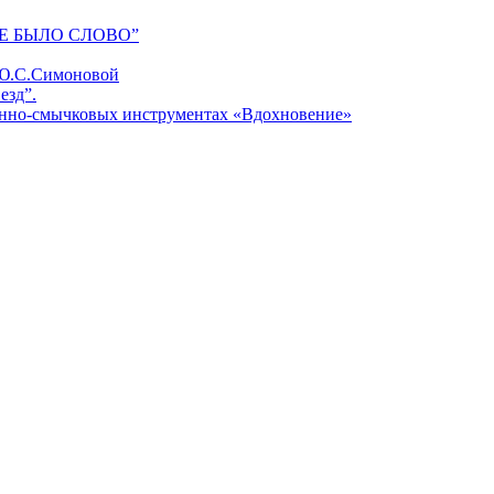
Е БЫЛО СЛОВО”
 Ю.С.Симоновой
езд”.
унно-смычковых инструментах «Вдохновение»