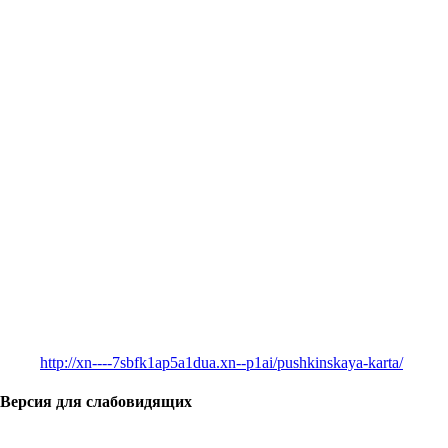
http://xn----7sbfk1ap5a1dua.xn--p1ai/pushkinskaya-karta/
Версия для слабовидящих