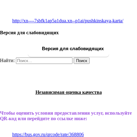
http://xn----7sbfk1ap5a1dua.xn--p1ai/pushkinskaya-karta/
Версия для слабовидящих
Версия для слабовидящих
Найти:
Независимая оценка качества
Чтобы оценить условия предоставления услуг, используйте
QR-код или перейдите по ссылке ниже:
https://bus.gov.ru/qrcode/rate/368806