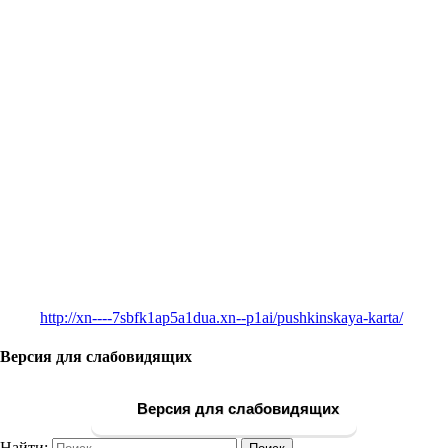
http://xn----7sbfk1ap5a1dua.xn--p1ai/pushkinskaya-karta/
Версия для слабовидящих
Версия для слабовидящих
Найти: