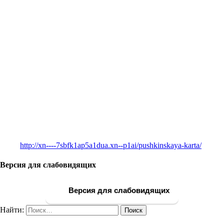
http://xn----7sbfk1ap5a1dua.xn--p1ai/pushkinskaya-karta/
Версия для слабовидящих
Версия для слабовидящих
Найти: