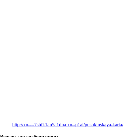
http://xn----7sbfk1ap5a1dua.xn--p1ai/pushkinskaya-karta/
Версия для слабовидящих