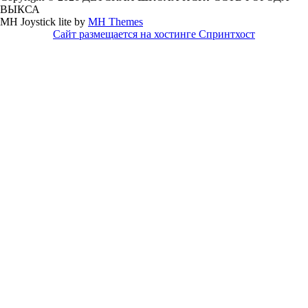
ВЫКСА
MH Joystick lite by
MH Themes
Сайт размещается на хостинге Спринтхост