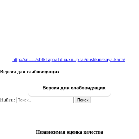
http://xn----7sbfk1ap5a1dua.xn--p1ai/pushkinskaya-karta/
Версия для слабовидящих
Версия для слабовидящих
Найти:
Независимая оценка качества