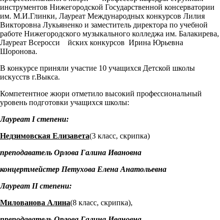
инструментов Нижегородской Государственной консерватории
им. М.И.Глинки, Лауреат Международных конкурсов Лилия
Викторовна Лукьяненко и заместитель директора по учебной
работе Нижегородского музыкального колледжа им. Балакирева,
Лауреат Всеросси йских конкурсов Ирина Юрьевна
Шоронова.
В конкурсе приняли участие 10 учащихся Детской школы
искусств г.Выкса.
Компетентное жюри отметило высокий профессиональный
уровень подготовки учащихся школы:
Лауреат
I
степени:
Недзимовская Елизавета
(3 класс, скрипка)
преподаватель Орлова Галина Ивановна
концертмейстер Петухова Елена Анатольевна
Лауреат
II
степени:
Милованова Алина
(8 класс, скрипка),
преподаватель Орлова Галина Ивановна