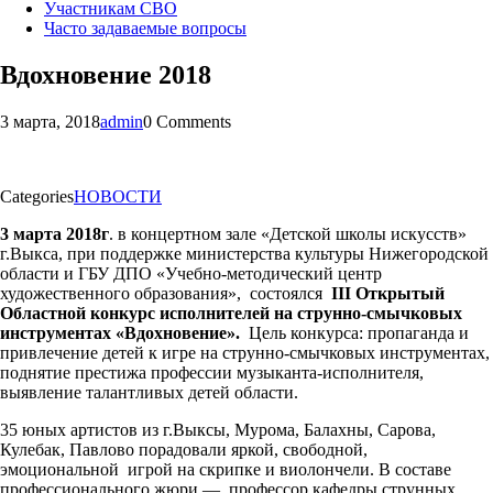
Участникам СВО
Часто задаваемые вопросы
Вдохновение 2018
3 марта, 2018
admin
0 Comments
Categories
НОВОСТИ
3 марта 2018г
. в концертном зале «Детской школы искусств»
г.Выкса, при поддержке министерства культуры Нижегородской
области и ГБУ ДПО «Учебно-методический центр
художественного образования», состоялся
III
Открытый
Областной конкурс исполнителей на струнно-смычковых
инструментах «Вдохновение».
Цель конкурса: пропаганда и
привлечение детей к игре на струнно-смычковых инструментах,
поднятие престижа профессии музыканта-исполнителя,
выявление талантливых детей области.
35 юных артистов из г.Выксы, Мурома, Балахны, Сарова,
Кулебак, Павлово порадовали яркой, свободной,
эмоциональной игрой на скрипке и виолончели. В составе
профессионального жюри — профессор кафедры струнных