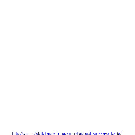
http://xn----7sbfk1ap5a1dua.xn--p1ai/pushkinskaya-karta/