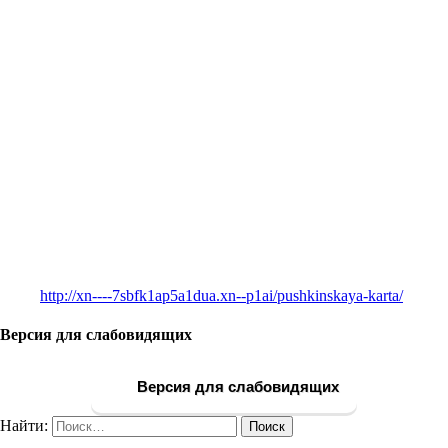
http://xn----7sbfk1ap5a1dua.xn--p1ai/pushkinskaya-karta/
Версия для слабовидящих
Версия для слабовидящих
Найти: