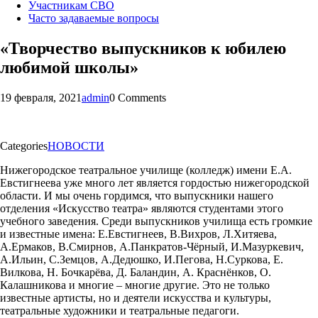
Участникам СВО
Часто задаваемые вопросы
«Творчество выпускников к юбилею
любимой школы»
19 февраля, 2021
admin
0 Comments
Categories
НОВОСТИ
Нижегородское театральное училище (колледж) имени Е.А.
Евстигнеева уже много лет является гордостью нижегородской
области. И мы очень гордимся, что выпускники нашего
отделения «Искусство театра» являются студентами этого
учебного заведения. Среди выпускников училища есть громкие
и известные имена: Е.Евстигнеев, В.Вихров, Л.Хитяева,
А.Ермаков, В.Смирнов, А.Панкратов-Чёрный, И.Мазуркевич,
А.Ильин, С.Земцов, А.Дедюшко, И.Пегова, Н.Суркова, Е.
Вилкова, Н. Бочкарёва, Д. Баландин, А. Краснёнков, О.
Калашникова и многие – многие другие. Это не только
известные артисты, но и деятели искусства и культуры,
театральные художники и театральные педагоги.