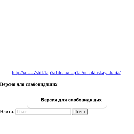
http://xn----7sbfk1ap5a1dua.xn--p1ai/pushkinskaya-karta/
Версия для слабовидящих
Версия для слабовидящих
Найти: